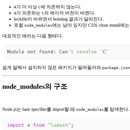
가 더 이상
에 의존하지 않는다.
A
C
가 의존하는
의 메이저 버전이 바뀐다.
A
C
lockfile이 바뀌면서 hoisting 결과가 달라진다.
로컬
에는 남아 있지만 CI의 clean install에
node_modules
대표적인 에러는 다음 형태다.
Module not found: Can
't resolve '
C'
쉽게 말해서 설치하지 않은 패키지가 딸려들어와
package.json
node_modules의 구조
Node.js는 bare specifier를 import할 때
를 탐색한다.
node_modules
import
x
from
"lodash"
;