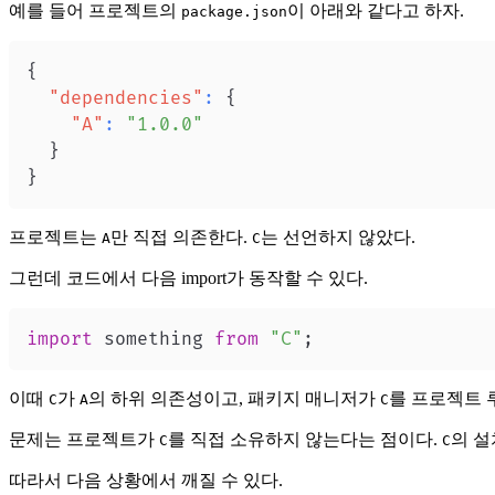
예를 들어 프로젝트의
이 아래와 같다고 하자.
package.json
{
"dependencies"
:
{
"A"
:
"1.0.0"
}
}
프로젝트는
만 직접 의존한다.
는 선언하지 않았다.
A
C
그런데 코드에서 다음 import가 동작할 수 있다.
import
something
from
"C"
;
이때
가
의 하위 의존성이고, 패키지 매니저가
를 프로젝트
C
A
C
문제는 프로젝트가
를 직접 소유하지 않는다는 점이다.
의 설
C
C
따라서 다음 상황에서 깨질 수 있다.