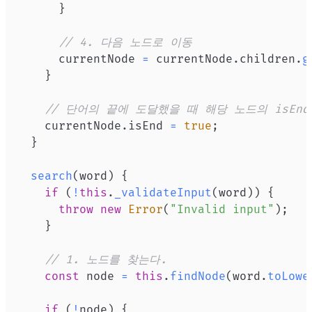
}
// 4. 다음 노드로 이동
      currentNode 
=
 currentNode
.
children
.
g
}
// 단어의 끝에 도달했을 때 해당 노드의 isEnd
    currentNode
.
isEnd
=
true
;
}
search
(
word
)
{
if
(
!
this
.
_validateInput
(
word
)
)
{
throw
new
Error
(
"Invalid input"
)
;
}
// 1. 노드를 찾는다.
const
 node 
=
this
.
findNode
(
word
.
toLowe
if
(
!
node
)
{