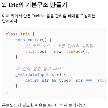
2. Trie의 기본구조 만들기
이제 위에서 만든 TrieNode들을 관리할 뼈대를 구성하는
단계이다.
class
Trie
{
constructor
(
)
{
// 루트 노드 - 모든 단어의 시작점
this
.
root
=
new
TrieNode
(
)
;
}
// 입력 검증 헬퍼 메서드
_validateInput
(
str
)
{
return
 str 
&&
typeof
 str 
===
'stri
}
}
루트노드가 필요한 이유는 트라이 역시 트리기반의