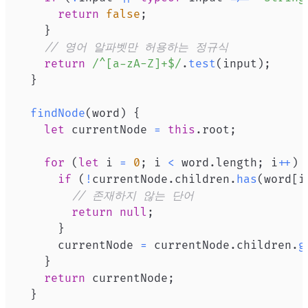
return
false
;
}
// 영어 알파벳만 허용하는 정규식
return
/
^[a-zA-Z]+$
/
.
test
(
input
)
;
}
findNode
(
word
)
{
let
 currentNode 
=
this
.
root
;
for
(
let
 i 
=
0
;
 i 
<
 word
.
length
;
 i
++
)
if
(
!
currentNode
.
children
.
has
(
word
[
i
// 존재하지 않는 단어
return
null
;
}
      currentNode 
=
 currentNode
.
children
.
g
}
return
 currentNode
;
}