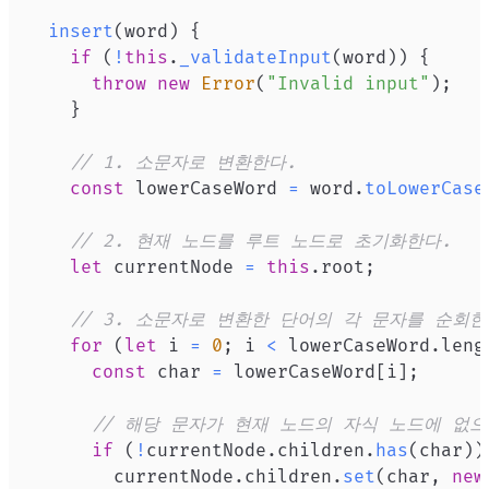
insert
(
word
)
{
if
(
!
this
.
_validateInput
(
word
)
)
{
throw
new
Error
(
"Invalid input"
)
;
}
// 1. 소문자로 변환한다.
const
 lowerCaseWord 
=
 word
.
toLowerCase
// 2. 현재 노드를 루트 노드로 초기화한다.
let
 currentNode 
=
this
.
root
;
// 3. 소문자로 변환한 단어의 각 문자를 순회한
for
(
let
 i 
=
0
;
 i 
<
 lowerCaseWord
.
leng
const
 char 
=
 lowerCaseWord
[
i
]
;
// 해당 문자가 현재 노드의 자식 노드에 없으
if
(
!
currentNode
.
children
.
has
(
char
)
)
        currentNode
.
children
.
set
(
char
,
new