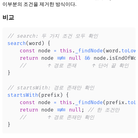
이부분의 조건을 제거한 방식이다.
비교
// search: 두 가지 조건 모두 확인
search
(
word
)
{
const
 node 
=
this
.
_findNode
(
word
.
toLow
return
 node 
!==
null
&&
 node
.
isEndOfWo
//       ↑ 경로 존재     ↑ 단어 끝 확인
}
// startsWith: 경로 존재만 확인
startsWith
(
prefix
)
{
const
 node 
=
this
.
_findNode
(
prefix
.
toL
return
 node 
!==
null
;
// 한 조건만
//       ↑ 경로 존재만 확인
}