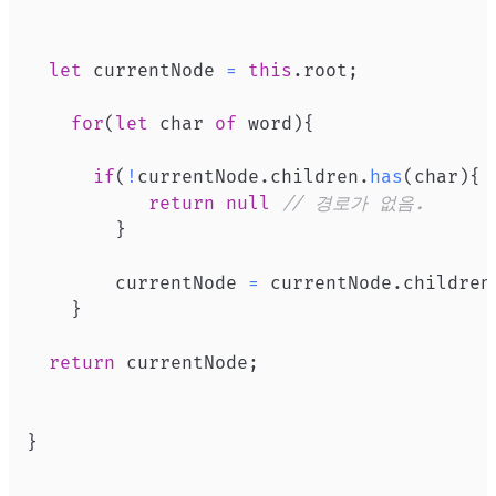
let
 currentNode 
=
this
.
root
;
for
(
let
 char 
of
 word
)
{
if
(
!
currentNode
.
children
.
has
(
char
)
{
return
null
// 경로가 없음.
}
        currentNode 
=
 currentNode
.
children
}
return
 currentNode
;
}