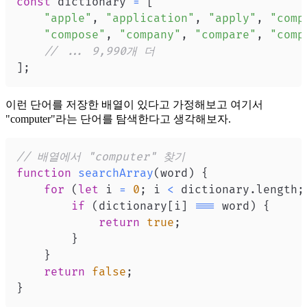
const
 dictionary 
=
[
"apple"
,
"application"
,
"apply"
,
"comp
"compose"
,
"company"
,
"compare"
,
"comp
// ... 9,990개 더
]
;
이런 단어를 저장한 배열이 있다고 가정해보고 여기서
"computer"라는 단어를 탐색한다고 생각해보자.
// 배열에서 "computer" 찾기
function
searchArray
(
word
)
{
for
(
let
 i 
=
0
;
 i 
<
 dictionary
.
length
;
if
(
dictionary
[
i
]
===
 word
)
{
return
true
;
}
}
return
false
;
}