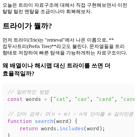
오늘은 트라이 자료구조에 대해서 직접 구현해보면서 이전
탈탈 털린 멘탈을 조금이나마 회복해보자.
트라이가 뭘까?
먼저 트라이(Trie)는 "retrieval"에서 나온 이름으로, **
접두사트리(Prefix Tree)**라고도 불린다. 문자열들을 트리
형태로 저장하여 빠른 탐색을 가능하게하는 자료구조이다.
왜 배열이나 해시맵 대신 트라이를 쓰면 더
효율적일까?
// 일반적인 방법
const
 words 
=
[
"cat"
,
"car"
,
"card"
,
"care
// 단어 검색: O(n × m) - n개 단어를 m 길이만큼
function
search
(
word
)
{
return
 words
.
includes
(
word
)
;
}