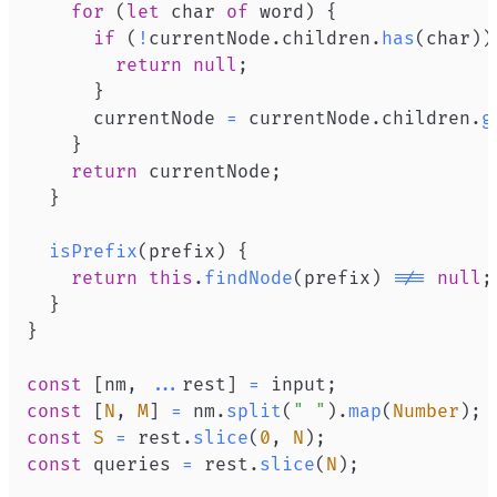
for
(
let
 char 
of
 word
)
{
if
(
!
currentNode
.
children
.
has
(
char
)
)
return
null
;
}
      currentNode 
=
 currentNode
.
children
.
g
}
return
 currentNode
;
}
isPrefix
(
prefix
)
{
return
this
.
findNode
(
prefix
)
!==
null
;
}
}
const
[
nm
,
...
rest
]
=
 input
;
const
[
N
,
M
]
=
 nm
.
split
(
" "
)
.
map
(
Number
)
;
const
S
=
 rest
.
slice
(
0
,
N
)
;
const
 queries 
=
 rest
.
slice
(
N
)
;