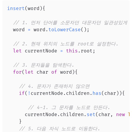
insert
(
word
)
{
// 1. 먼저 단어를 소문자던 대문자던 일관성있게 
  word 
=
 word
.
toLowerCase
(
)
;
// 2. 현재 위치의 노드를 root로 설정한다.
let
 currentNode 
=
this
.
root
;
// 3. 문자들을 탐색한다.
for
(
let
 char 
of
 word
)
{
// 4. 문자가 존재하지 않으면
if
(
!
currentNode
.
children
.
has
(
char
)
)
{
// 4-1. 그 문자를 노드로 만든다.
     	currentNode
.
children
.
set
(
char
,
new
T
}
// 5. 다음 자식 노드로 이동한다.