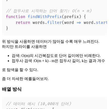
// 접두사로 시작하는 단어 찾기: O(n × m)
function
findWithPrefix
(
prefix
)
{
return
 words
.
filter
(
word
=>
 word
.
start
}
위 방식을 사용하면 데이터가 많아질 수록 매우 느려진다.
하지만 트라이를 사용하면
검색: O(m)의 시간복잡도로 단어 길이에만 비례한다.
접두사 검색 :O(m + k) - m은 접두사 길이, k는 결과 개수
로 탐색을 할 수 있다.
좀 더 자세한 예를들어보자.
배열 방식
// 데이터 예시 (10,000개 단어)