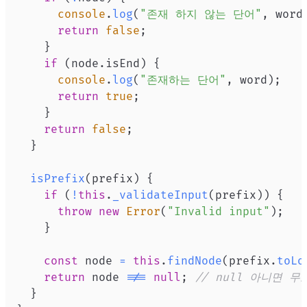
console
.
log
(
"존재 하지 않는 단어"
,
 word
return
false
;
}
if
(
node
.
isEnd
)
{
console
.
log
(
"존재하는 단어"
,
 word
)
;
return
true
;
}
return
false
;
}
isPrefix
(
prefix
)
{
if
(
!
this
.
_validateInput
(
prefix
)
)
{
throw
new
Error
(
"Invalid input"
)
;
}
const
 node 
=
this
.
findNode
(
prefix
.
toLo
return
 node 
!==
null
;
// null 아니면 
}