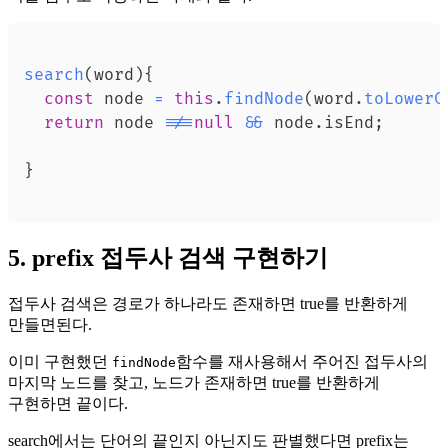
search
(
word
)
{
const
 node 
=
this
.
findNode
(
word
.
toLowerC
return
 node 
!==
null
&&
 node
.
isEnd
;
}
5. prefix 접두사 검색 구현하기
접두사 검색은 경로가 하나라도 존재하면 true를 반환하게
만들면된다.
이미 구현했던
함수를 재사용해서 주어진 접두사의
findNode
마지막 노드를 찾고, 노드가 존재하면 true를 반환하게
구현하면 끝이다.
search에서는 단어의 끝인지 아닌지도 판별했다면 prefix는