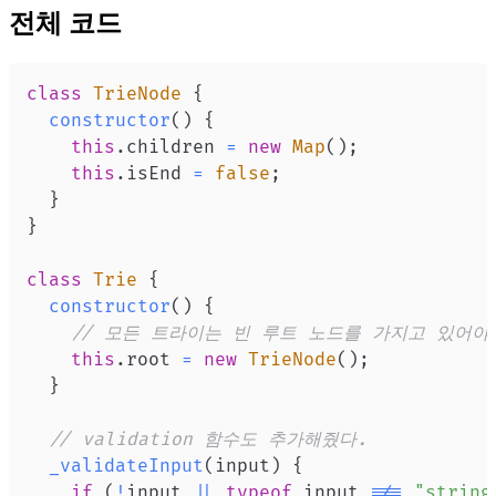
전체 코드
class
TrieNode
{
constructor
(
)
{
this
.
children
=
new
Map
(
)
;
this
.
isEnd
=
false
;
}
}
class
Trie
{
constructor
(
)
{
// 모든 트라이는 빈 루트 노드를 가지고 있어야
this
.
root
=
new
TrieNode
(
)
;
}
// validation 함수도 추가해줬다.
_validateInput
(
input
)
{
if
(
!
input 
||
typeof
 input 
!==
"string