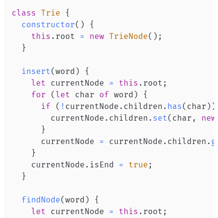
class
Trie
{
constructor
(
)
{
this
.
root
=
new
TrieNode
(
)
;
}
insert
(
word
)
{
let
 currentNode 
=
this
.
root
;
for
(
let
 char 
of
 word
)
{
if
(
!
currentNode
.
children
.
has
(
char
)
)
        currentNode
.
children
.
set
(
char
,
new
}
      currentNode 
=
 currentNode
.
children
.
g
}
    currentNode
.
isEnd
=
true
;
}
findNode
(
word
)
{
let
 currentNode 
=
this
.
root
;