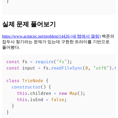
}
실제 문제 풀어보기
https://www.acmicpc.net/problem/14426
(새 탭에서 열림)
백준의
접두사 찾기라는 문제가 있는데 구현한 트라이를 기반으로
풀어봤다.
const
 fs 
=
require
(
"fs"
)
;
const
 input 
=
 fs
.
readFileSync
(
0
,
"utf8"
)
.
t
class
TrieNode
{
constructor
(
)
{
this
.
children
=
new
Map
(
)
;
this
.
isEnd
=
false
;
}
}